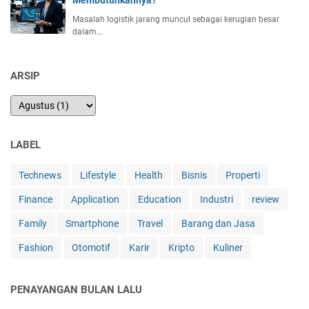
Membutuhkannya?
Masalah logistik jarang muncul sebagai kerugian besar
dalam…
ARSIP
LABEL
Technews
Lifestyle
Health
Bisnis
Properti
Finance
Application
Education
Industri
review
Family
Smartphone
Travel
Barang dan Jasa
Fashion
Otomotif
Karir
Kripto
Kuliner
PENAYANGAN BULAN LALU