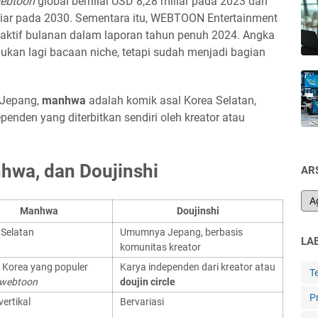
ebtoon
global bernilai USD 8,28 miliar pada 2023 dan
iar pada 2030. Sementara itu, WEBTOON Entertainment
 aktif bulanan dalam laporan tahun penuh 2024. Angka
ukan lagi bacaan niche, tetapi sudah menjadi bagian
 Jepang,
manhwa
adalah komik asal Korea Selatan,
penden yang diterbitkan sendiri oleh kreator atau
wa, dan Doujinshi
AR
Manhwa
Doujinshi
 Selatan
Umumnya Jepang, berbasis
LA
komunitas kreator
 Korea yang populer
Karya independen dari kreator atau
T
webtoon
doujin circle
P
vertikal
Bervariasi