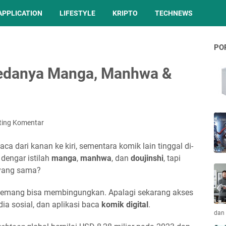
APPLICATION
LIFESTYLE
KRIPTO
TECHNEWS
PO
Bedanya Manga, Manhwa &
ting Komentar
a dari kanan ke kiri, sementara komik lain tinggal di-
 dengar istilah
manga
,
manhwa
, dan
doujinshi
, tapi
 yang sama?
i memang bisa membingungkan. Apalagi sekarang akses
ia sosial, dan aplikasi baca
komik digital
.
dan 