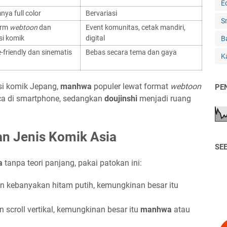
E
ya full color
Bervariasi
S
orm
webtoon
dan
Event komunitas, cetak mandiri,
si komik
digital
B
-friendly dan sinematis
Bebas secara tema dan gaya
Ka
isi komik Jepang,
manhwa
populer lewat format
webtoon
PE
ca di smartphone, sedangkan
doujinshi
menjadi ruang
n Jenis Komik Asia
SE
a
tanpa teori panjang, pakai patokan ini:
dan kebanyakan hitam putih, kemungkinan besar itu
n scroll vertikal, kemungkinan besar itu
manhwa
atau