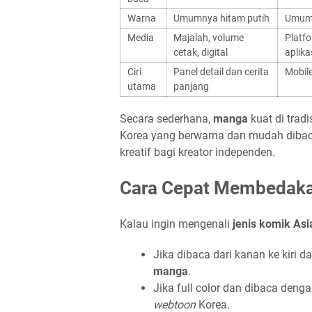
Warna
Umumnya hitam putih
Umumn
Media
Majalah, volume
Platf
cetak, digital
aplika
Ciri
Panel detail dan cerita
Mobile
utama
panjang
Secara sederhana,
manga
kuat di trad
Korea yang berwarna dan mudah diba
kreatif bagi kreator independen.
Cara Cepat Membedaka
Kalau ingin mengenali
jenis komik Asi
Jika dibaca dari kanan ke kiri 
manga
.
Jika full color dan dibaca denga
webtoon
Korea.