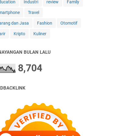
ducation
Industri
review
Family
martphone
Travel
arang dan Jasa
Fashion
Otomotif
rir
Kripto
Kuliner
NAYANGAN BULAN LALU
8,704
EDBACKLINK