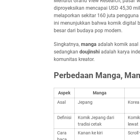
Menurut Grand View Research, pasar
w
diproyeksikan mencapai USD 45,30 mil
melaporkan sekitar 160 juta pengguna
ini menunjukkan bahwa komik digital b
besar dari budaya pop modern.
Singkatnya,
manga
adalah komik asal
sedangkan
doujinshi
adalah karya inde
komunitas kreator.
Perbedaan Manga, Manh
Aspek
Manga
Asal
Jepang
Korea
Definisi
Komik Jepang dari
Komik
tradisi cetak
lewat
Cara
Kanan ke kiri
Scroll 
baca