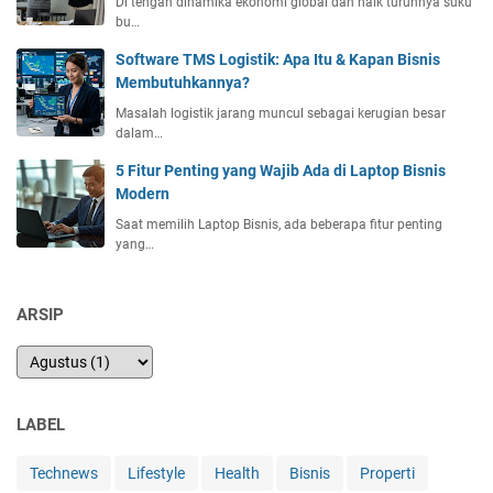
Di tengah dinamika ekonomi global dan naik turunnya suku
bu…
Software TMS Logistik: Apa Itu & Kapan Bisnis
Membutuhkannya?
Masalah logistik jarang muncul sebagai kerugian besar
dalam…
5 Fitur Penting yang Wajib Ada di Laptop Bisnis
Modern
Saat memilih Laptop Bisnis, ada beberapa fitur penting
yang…
ARSIP
LABEL
Technews
Lifestyle
Health
Bisnis
Properti