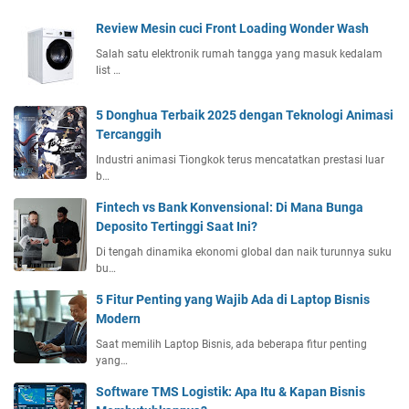
p
Review Mesin cuci Front Loading Wonder Wash
A
k
Salah satu elektronik rumah tangga yang masuk kedalam
list …
h
i
r
5 Donghua Terbaik 2025 dengan Teknologi Animasi
M
Tercanggih
a
Industri animasi Tiongkok terus mencatatkan prestasi luar
r
b…
e
t
Fintech vs Bank Konvensional: Di Mana Bunga
M
Deposito Tertinggi Saat Ini?
e
Di tengah dinamika ekonomi global dan naik turunnya suku
n
bu…
d
5 Fitur Penting yang Wajib Ada di Laptop Bisnis
a
Modern
t
a
Saat memilih Laptop Bisnis, ada beberapa fitur penting
n
yang…
g
Software TMS Logistik: Apa Itu & Kapan Bisnis
,