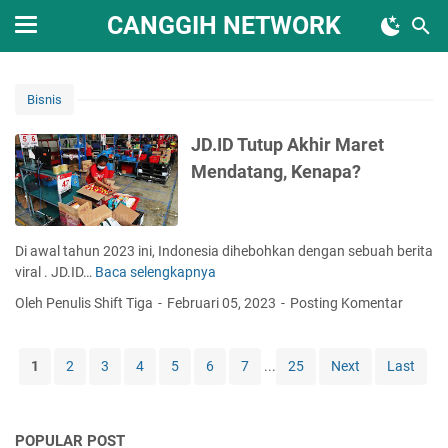
CANGGIH NETWORK
Bisnis
JD.ID Tutup Akhir Maret
Mendatang, Kenapa?
Di awal tahun 2023 ini, Indonesia dihebohkan dengan sebuah berita
viral . JD.ID…
Baca selengkapnya
J
D
Oleh Penulis Shift Tiga
Februari 05, 2023
Posting Komentar
.
I
D
1
2
3
4
5
6
7
...
25
Next
Last
T
u
t
POPULAR POST
u