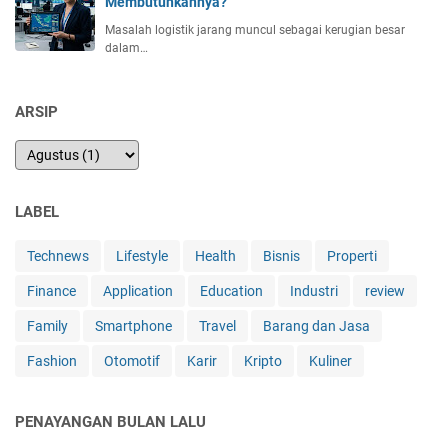
Membutuhkannya?
K
e
Masalah logistik jarang muncul sebagai kerugian besar
dalam…
n
a
p
ARSIP
a
?
LABEL
Technews
Lifestyle
Health
Bisnis
Properti
Finance
Application
Education
Industri
review
Family
Smartphone
Travel
Barang dan Jasa
Fashion
Otomotif
Karir
Kripto
Kuliner
PENAYANGAN BULAN LALU