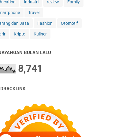
ducation
Industri
review
Family
martphone
Travel
arang dan Jasa
Fashion
Otomotif
rir
Kripto
Kuliner
NAYANGAN BULAN LALU
8,741
EDBACKLINK