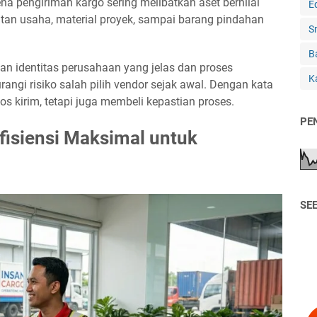
rena pengiriman kargo sering melibatkan aset bernilai
E
latan usaha, material proyek, sampai barang pindahan
S
B
an identitas perusahaan yang jelas dan proses
Ka
ngi risiko salah pilih vendor sejak awal. Dengan kata
s kirim, tetapi juga membeli kepastian proses.
PE
fisiensi Maksimal untuk
SE