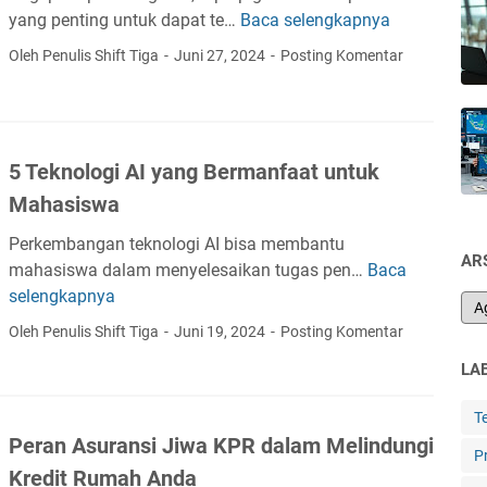
a
yang penting untuk dapat te…
Baca selengkapnya
N
l
i
Oleh Penulis Shift Tiga
Juni 27, 2024
Posting Komentar
a
k
h
m
:
a
F
t
e
5 Teknologi AI yang Bermanfaat untuk
i
n
Mahasiswa
L
o
a
m
Perkembangan teknologi AI bisa membantu
y
AR
e
mahasiswa dalam menyelesaikan tugas pen…
Baca
5
a
n
selengkapnya
T
n
a
e
Oleh Penulis Shift Tiga
Juni 19, 2024
Posting Komentar
a
U
k
n
LA
n
n
T
i
o
o
T
k
l
p
Peran Asuransi Jiwa KPR dalam Melindungi
d
o
P
U
Kredit Rumah Anda
a
g