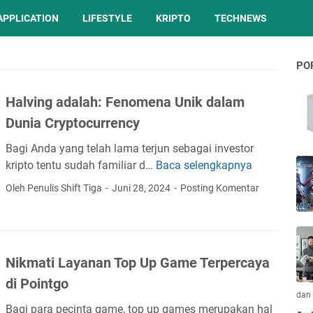
APPLICATION
LIFESTYLE
KRIPTO
TECHNEWS
PO
Halving adalah: Fenomena Unik dalam
Dunia Cryptocurrency
Bagi Anda yang telah lama terjun sebagai investor
kripto tentu sudah familiar d…
Baca selengkapnya
H
a
Oleh Penulis Shift Tiga
Juni 28, 2024
Posting Komentar
l
v
i
n
Nikmati Layanan Top Up Game Terpercaya
g
di Pointgo
a
dan 
d
Bagi para pecinta game, top up games merupakan hal