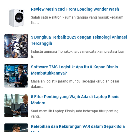
d
Review Mesin cuci Front Loading Wonder Wash
a
n
Salah satu elektronik rumah tangga yang masuk kedalam
list …
K
e
k
5 Donghua Terbaik 2025 dengan Teknologi Animasi
u
Tercanggih
r
Industri animasi Tiongkok terus mencatatkan prestasi luar
a
b…
n
g
Software TMS Logistik: Apa Itu & Kapan Bisnis
a
Membutuhkannya?
n
Masalah logistik jarang muncul sebagai kerugian besar
M
dalam…
e
5 Fitur Penting yang Wajib Ada di Laptop Bisnis
n
Modern
g
g
Saat memilih Laptop Bisnis, ada beberapa fitur penting
u
yang…
n
Kelebihan dan Kekurangan VAR dalam Sepak Bola
a