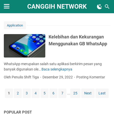
CANGGIH NETWORK
Application
Kelebihan dan Kekurangan
Menggunakan GB WhatsApp
WhatsApp merupakan salah satu aplikasi berkirim pesan yang
banyak digunakan ole…
Baca selengkapnya
K
e
Oleh Penulis Shift Tiga
Desember 29, 2022
Posting Komentar
l
e
b
1
2
3
4
5
6
7
...
25
Next
Last
i
h
a
POPULAR POST
n