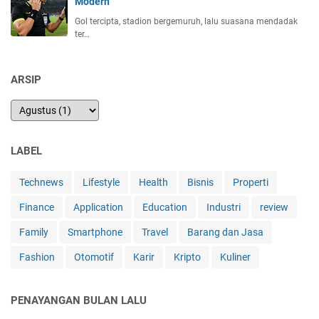
Modern
k
a
Gol tercipta, stadion bergemuruh, lalu suasana mendadak
ter…
n
G
B
ARSIP
W
h
a
t
s
LABEL
A
p
Technews
Lifestyle
Health
Bisnis
Properti
p
Finance
Application
Education
Industri
review
Family
Smartphone
Travel
Barang dan Jasa
Fashion
Otomotif
Karir
Kripto
Kuliner
PENAYANGAN BULAN LALU