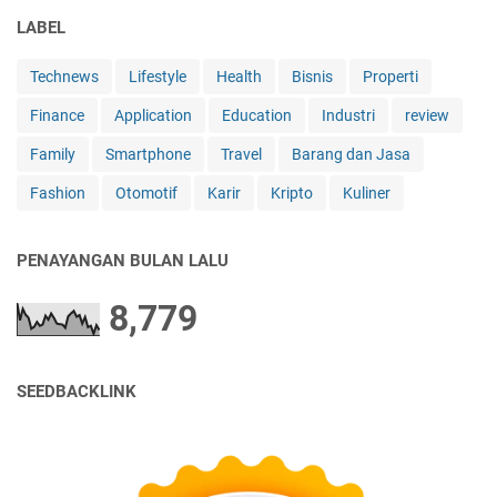
e
LABEL
m
p
Technews
Lifestyle
Health
Bisnis
Properti
e
n
Finance
Application
Education
Industri
review
g
a
Family
Smartphone
Travel
Barang dan Jasa
r
Fashion
Otomotif
Karir
Kripto
Kuliner
u
h
i
PENAYANGAN BULAN LALU
A
u
8,779
d
i
e
n
SEEDBACKLINK
c
e
?