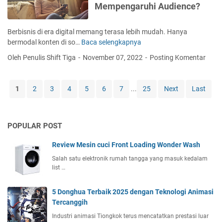
Mempengaruhi Audience?
C
a
r
Berbisnis di era digital memang terasa lebih mudah. Hanya
a
bermodal konten di so…
Baca selengkapnya
C
M
o
Oleh Penulis Shift Tiga
November 07, 2022
Posting Komentar
e
n
r
t
a
e
1
2
3
4
5
6
7
...
25
Next
Last
w
n
a
t
t
A
T
POPULAR POST
n
a
a
m
Review Mesin cuci Front Loading Wonder Wash
l
a
y
Salah satu elektronik rumah tangga yang masuk kedalam
n
list …
s
y
i
a
s
5 Donghua Terbaik 2025 dengan Teknologi Animasi
n
:
Tercanggih
g
S
B
Industri animasi Tiongkok terus mencatatkan prestasi luar
e