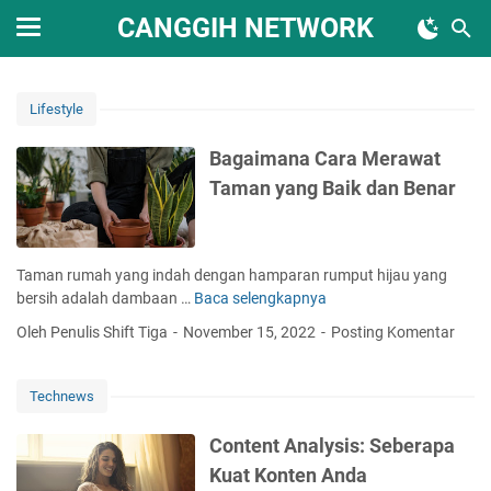
CANGGIH NETWORK
Lifestyle
Bagaimana Cara Merawat
Taman yang Baik dan Benar
Taman rumah yang indah dengan hamparan rumput hijau yang
bersih adalah dambaan …
Baca selengkapnya
B
a
Oleh Penulis Shift Tiga
November 15, 2022
Posting Komentar
g
a
i
Technews
m
a
Content Analysis: Seberapa
n
Kuat Konten Anda
a