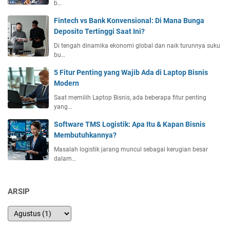
b…
a
b
i
e
Fintech vs Bank Konvensional: Di Mana Bunga
k
r
Deposito Tertinggi Saat Ini?
d
a
Di tengah dinamika ekonomi global dan naik turunnya suku
a
p
bu…
n
a
B
5 Fitur Penting yang Wajib Ada di Laptop Bisnis
K
e
Modern
u
n
a
Saat memilih Laptop Bisnis, ada beberapa fitur penting
a
t
yang…
r
K
Software TMS Logistik: Apa Itu & Kapan Bisnis
o
Membutuhkannya?
n
t
Masalah logistik jarang muncul sebagai kerugian besar
dalam…
e
n
A
ARSIP
n
d
a
M