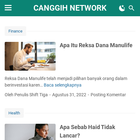
CANGGIH NETWORK
Finance
Apa Itu Reksa Dana Manulife
Reksa Dana Manulife telah menjadi pilihan banyak orang dalam
berinvestasi karen…
Baca selengkapnya
A
p
Oleh Penulis Shift Tiga
Agustus 31, 2022
Posting Komentar
a
I
t
Health
u
R
Apa Sebab Haid Tidak
e
Lancar?
k