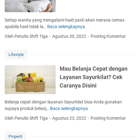
s
a
D
Setiap wanita yang mengalami haid pasti akan merasa cemas
a
apabila haid tidak la…
Baca selengkapnya
A
n
p
Oleh Penulis Shift Tiga
Agustus 30, 2022
Posting Komentar
a
a
M
S
a
e
Lifestyle
n
b
u
a
Mau Belanja Cepat dengan
l
b
Layanan Sayurkilat? Cek
i
H
f
Caranya Disini
a
e
i
d
Belanja cepat dengan layanan Sayurkilat bisa Anda gunakan
T
supaya produk belanj…
Baca selengkapnya
M
i
a
Oleh Penulis Shift Tiga
Agustus 23, 2022
Posting Komentar
d
u
a
B
k
e
Properti
L