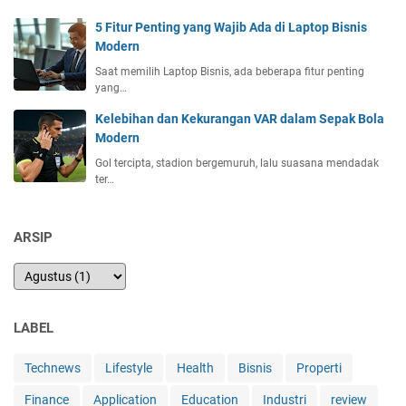
t
a
5 Fitur Penting yang Wajib Ada di Laptop Bisnis
a
D
Modern
s
i
s
Saat memilih Laptop Bisnis, ada beberapa fitur penting
i
yang…
n
Kelebihan dan Kekurangan VAR dalam Sepak Bola
i
Modern
Gol tercipta, stadion bergemuruh, lalu suasana mendadak
ter…
ARSIP
LABEL
Technews
Lifestyle
Health
Bisnis
Properti
Finance
Application
Education
Industri
review