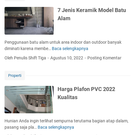
l
a
a
7 Jenis Keramik Model Batu
n
n
Alam
c
j
a
a
r
C
?
e
Penggunaan batu alam untuk area indoor dan outdoor banyak
p
diminati karena membe…
Baca selengkapnya
7
a
J
Oleh Penulis Shift Tiga
Agustus 10, 2022
Posting Komentar
t
e
d
n
e
i
Properti
n
s
g
K
Harga Plafon PVC 2022
a
e
Kualitas
n
r
L
a
a
m
y
i
Hunian Anda ingin terlihat sempurna terutama bagian atap dalam,
a
k
pasang saja pla…
Baca selengkapnya
H
n
M
a
a