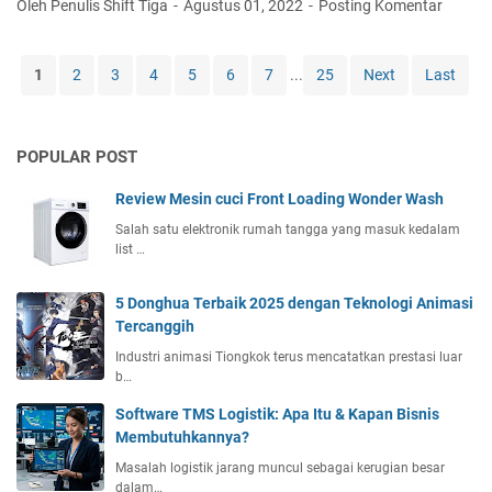
Oleh Penulis Shift Tiga
Agustus 01, 2022
Posting Komentar
o
r
n
d
g
S
e
a
a
1
2
3
4
5
6
7
...
25
Next
Last
l
P
y
B
l
u
a
a
r
t
POPULAR POST
f
k
u
o
i
A
Review Mesin cuci Front Loading Wonder Wash
n
l
l
P
a
Salah satu elektronik rumah tangga yang masuk kedalam
a
list …
V
t
m
C
?
2
C
5 Donghua Terbaik 2025 dengan Teknologi Animasi
0
e
Tercanggih
2
k
Industri animasi Tiongkok terus mencatatkan prestasi luar
2
C
b…
K
a
u
r
Software TMS Logistik: Apa Itu & Kapan Bisnis
a
a
Membutuhkannya?
l
n
Masalah logistik jarang muncul sebagai kerugian besar
i
y
dalam…