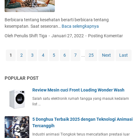
a
r
i
Berbicara tentang kesehatan berarti berbicara tentang
k
kesempatan. Saat seseoran…
Baca selengkapnya
9
K
J
Oleh Penulis Shift Tiga
Januari 27, 2022
Posting Komentar
a
e
r
n
i
i
1
2
3
4
5
6
7
...
25
Next
Last
e
s
r
A
D
s
a
POPULAR POST
u
t
r
a
Review Mesin cuci Front Loading Wonder Wash
a
S
n
Salah satu elektronik rumah tangga yang masuk kedalam
c
list …
s
i
i
e
K
5 Donghua Terbaik 2025 dengan Teknologi Animasi
n
e
Tercanggih
t
s
i
Industri animasi Tiongkok terus mencatatkan prestasi luar
e