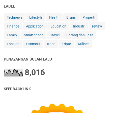
i
LABEL
a
Technews
Lifestyle
Health
Bisnis
Properti
Finance
Application
Education
Industri
review
Family
Smartphone
Travel
Barang dan Jasa
Fashion
Otomotif
Karir
Kripto
Kuliner
PENAYANGAN BULAN LALU
8,016
SEEDBACKLINK