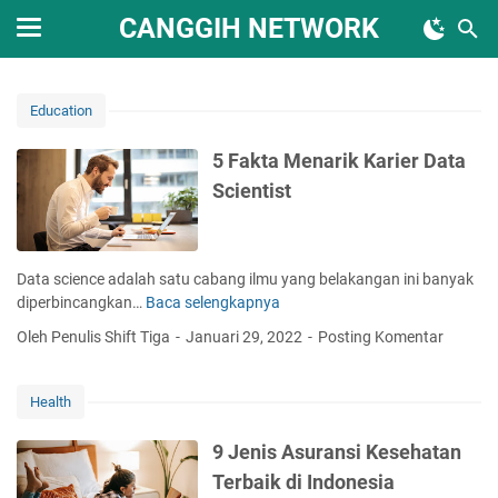
CANGGIH NETWORK
Education
5 Fakta Menarik Karier Data
Scientist
Data science adalah satu cabang ilmu yang belakangan ini banyak
diperbincangkan…
Baca selengkapnya
5
F
Oleh Penulis Shift Tiga
Januari 29, 2022
Posting Komentar
a
k
t
Health
a
M
9 Jenis Asuransi Kesehatan
e
Terbaik di Indonesia
n