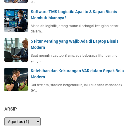
b…
s
h
t
a
Software TMS Logistik: Apa Itu & Kapan Bisnis
t
Membutuhkannya?
a
Masalah logistik jarang muncul sebagai kerugian besar
n
dalam…
T
5 Fitur Penting yang Wajib Ada di Laptop Bisnis
e
Modern
r
b
Saat memilih Laptop Bisnis, ada beberapa fitur penting
a
yang…
i
Kelebihan dan Kekurangan VAR dalam Sepak Bola
k
Modern
d
i
Gol tercipta, stadion bergemuruh, lalu suasana mendadak
ter…
I
n
d
ARSIP
o
n
e
s