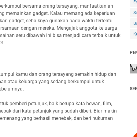
E
k berkumpul bersama orang tersayang, manfaatkanlah
S
ering memainkan gadget. Kalau memang ada keperluan
n gadget, sebaiknya gunakan pada waktu tertentu
B
bersamaan dengan mereka. Mengajak anggota keluarga
Ka
inan seru dibawah ini bisa menjadi cara terbaik untuk
t.
PE
rkumpul kamu dan orang tersayang semakin hidup dan
an atau keluarga yang sedang berkumpul untuk
ebelumnya.
SE
tuk pemberi petunjuk, baik berupa kata hewan, film,
ebak dari kata petunjuk yang sudah diberi. Biar makin
 pemenang yang berhasil menebak, dan beri hukuman