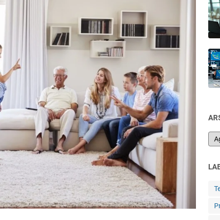
AR
LA
T
P