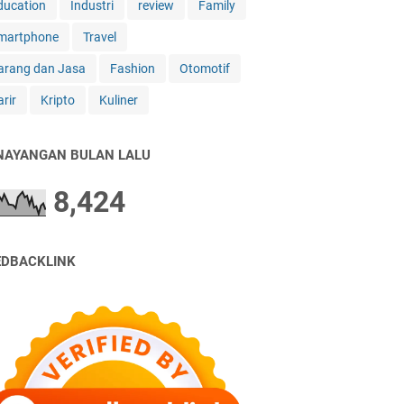
ducation
Industri
review
Family
martphone
Travel
arang dan Jasa
Fashion
Otomotif
rir
Kripto
Kuliner
NAYANGAN BULAN LALU
8,424
EDBACKLINK