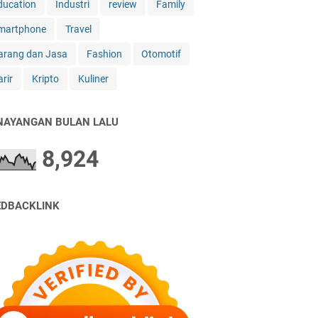
ducation
Industri
review
Family
martphone
Travel
arang dan Jasa
Fashion
Otomotif
rir
Kripto
Kuliner
NAYANGAN BULAN LALU
8,924
EDBACKLINK