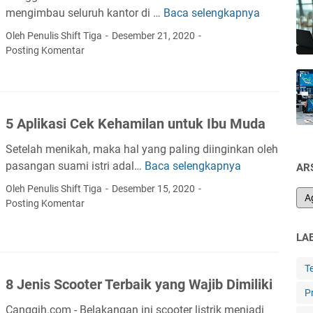
n
mengimbau seluruh kantor di …
Baca selengkapnya
C
t
a
u
Oleh Penulis Shift Tiga
Desember 21, 2020
r
k
Posting Komentar
a
C
P
e
r
k
o
K
5 Aplikasi Cek Kehamilan untuk Ibu Muda
d
e
u
Setelah menikah, maka hal yang paling diinginkan oleh
s
k
pasangan suami istri adal…
Baca selengkapnya
5
e
AR
t
A
h
Oleh Penulis Shift Tiga
Desember 15, 2020
i
p
a
Posting Komentar
f
l
t
K
i
a
LA
e
k
n
t
a
d
T
i
8 Jenis Scooter Terbaik yang Wajib Dimiliki
s
i
P
k
i
A
Canggih.com - Belakangan ini scooter listrik menjadi