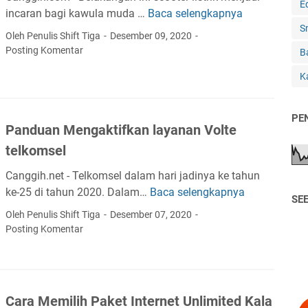
a
E
C
n
incaran bagi kawula muda …
Baca selengkapnya
8
P
e
d
S
J
a
Oleh Penulis Shift Tiga
Desember 09, 2020
k
r
e
Posting Komentar
n
B
K
o
n
d
e
i
Ka
i
e
h
d
s
m
a
S
PE
i
m
Panduan Mengaktifkan layanan Volte
c
d
i
o
telkomsel
e
l
o
n
a
Canggih.net - Telkomsel dalam hari jadinya ke tahun
t
g
n
ke-25 di tahun 2020. Dalam…
Baca selengkapnya
P
e
SE
a
u
a
r
Oleh Penulis Shift Tiga
Desember 07, 2020
n
n
n
T
Posting Komentar
#
t
d
e
K
u
u
r
u
k
a
b
o
I
n
a
Cara Memilih Paket Internet Unlimited Kala
t
b