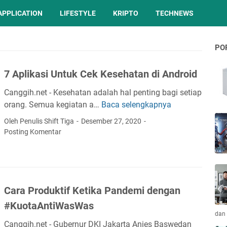
APPLICATION
LIFESTYLE
KRIPTO
TECHNEWS
PO
7 Aplikasi Untuk Cek Kesehatan di Android
Canggih.net - Kesehatan adalah hal penting bagi setiap
orang. Semua kegiatan a…
Baca selengkapnya
7
A
Oleh Penulis Shift Tiga
Desember 27, 2020
p
Posting Komentar
l
i
k
a
Cara Produktif Ketika Pandemi dengan
s
i
#KuotaAntiWasWas
U
dan 
Canggih.net - Gubernur DKI Jakarta Anies Baswedan